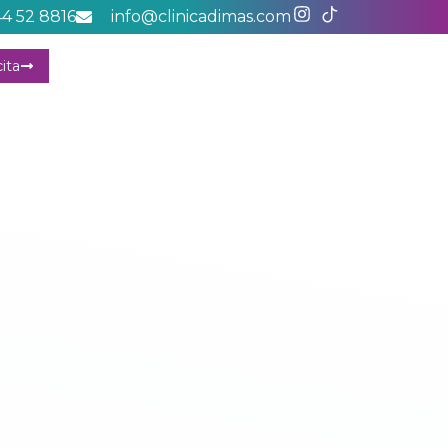
44 52 8816
info@clinicadimas.com
ita