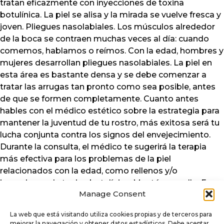
tratan eficazmente con inyecciones de toxina
botulínica. La piel se alisa y la mirada se vuelve fresca y
joven. Pliegues nasolabiales. Los músculos alrededor
de la boca se contraen muchas veces al día: cuando
comemos, hablamos o reímos. Con la edad, hombres y
mujeres desarrollan pliegues nasolabiales. La piel en
esta área es bastante densa y se debe comenzar a
tratar las arrugas tan pronto como sea posible, antes
de que se formen completamente. Cuanto antes
hables con el médico estético sobre la estrategia para
mantener la juventud de tu rostro, más exitosa será tu
lucha conjunta contra los signos del envejecimiento.
Durante la consulta, el médico te sugerirá la terapia
más efectiva para los problemas de la piel
relacionados con la edad, como rellenos y/o
inyecciones de toxina botulínica. Mentón y cuello. En
Manage Consent
ciertas indicaciones, el médico puede sugerir
inyecciones de toxina botulínica en la zona del mentón
La web que está visitando utiliza cookies propias y de terceros para
y cuello. En combinación con otros procedimientos,
mejorar la navegación y obtener datos estadísticos. Debe aceptar